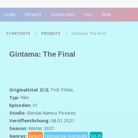
HOME
PROJEKTE
DOWNLOADS
FAQ
TEAM
STARTSEITE
PROJEKTE
Gintama: The Final
Gintama: The Final
Originaltitel
: 銀魂 THE FINAL
Typ:
Film
Episoden:
01
Studio:
Bandai Namco Pictures
Veröffentlichung:
08.01.2021
Season:
Winter 2021
Genres:
Action
Nonsense-Komödie
Sci-Fi