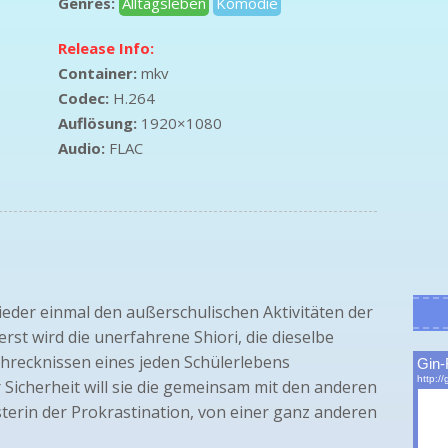
Genres:
Alltagsleben
Komödie
Release Info:
Container:
mkv
Codec:
H.264
Auflösung:
1920×1080
Audio:
FLAC
ieder einmal den außerschulischen Aktivitäten der
st wird die unerfahrene Shiori, die dieselbe
chrecknissen eines jeden Schülerlebens
 Sicherheit will sie die gemeinsam mit den anderen
terin der Prokrastination, von einer ganz anderen