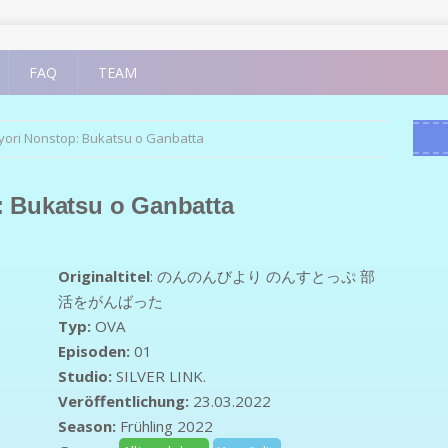
FAQ
TEAM
yori Nonstop: Bukatsu o Ganbatta
: Bukatsu o Ganbatta
Originaltitel
:
のんのんびより のんすとっぷ 部
活をがんばった
Typ:
OVA
Episoden:
01
Studio:
SILVER LINK.
Veröffentlichung:
23.03.2022
Season:
Frühling 2022