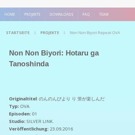
HOME
PROJEKTE
DOWNLOADS
FAQ
TEAM
STARTSEITE
PROJEKTE
Non Non Biyori Repeat OVA
Non Non Biyori: Hotaru ga
Tanoshinda
Originaltitel
: のんのんびより り 蛍が楽しんだ
Typ:
OVA
Episoden:
01
Studio:
SILVER LINK.
Veröffentlichung:
23.09.2016