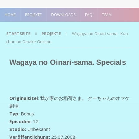
HOME
PROJEKTE
DOWNLOADS
FAQ
TEAM
STARTSEITE
PROJEKTE
Wagaya no Oinari-sama.: Kuu-
chan no Omake Gekijou
Wagaya no Oinari-sama. Specials
Originaltitel
: 我が家のお稲荷さま。 クーちゃんのオマケ
劇場
Typ:
Bonus
Episoden:
12
Studio:
Unbekannt
Veröffentlichung:
25.07.2008