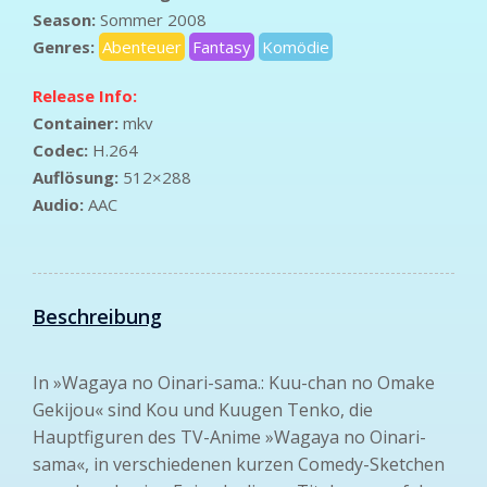
Season:
Sommer 2008
Genres:
Abenteuer
Fantasy
Komödie
Release Info:
Container:
mkv
Codec:
H.264
Auflösung:
512×288
Audio:
AAC
Beschreibung
In »Wagaya no Oinari-sama.: Kuu-chan no Omake
Gekijou« sind Kou und Kuugen Tenko, die
Hauptfiguren des TV-Anime »Wagaya no Oinari-
sama«, in verschiedenen kurzen Comedy-Sketchen