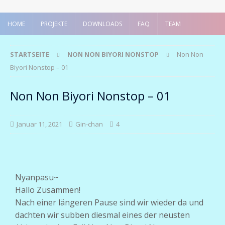
HOME
PROJEKTE
DOWNLOADS
FAQ
TEAM
STARTSEITE
NON NON BIYORI NONSTOP
Non Non
Biyori Nonstop – 01
Non Non Biyori Nonstop – 01
Januar 11, 2021
Gin-chan
4
Nyanpasu~
Hallo Zusammen!
Nach einer längeren Pause sind wir wieder da und
dachten wir subben diesmal eines der neusten