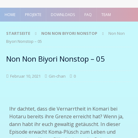
HOME
PROJEKTE
DOWNLOADS
FAQ
TEAM
STARTSEITE
NON NON BIYORI NONSTOP
Non Non
Biyori Nonstop – 05
Non Non Biyori Nonstop – 05
Februar 10, 2021
Gin-chan
0
Ihr dachtet, dass die Vernarrtheit in Komari bei
Hotaru bereits ihre Grenze erreicht hat? Wenn ja,
dann habt ihr euch gewaltig getäuscht. In dieser
Episode erwacht Koma-Plüsch zum Leben und