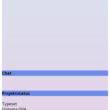
Chat
Projektstatus
Typeset
Gintama OVA