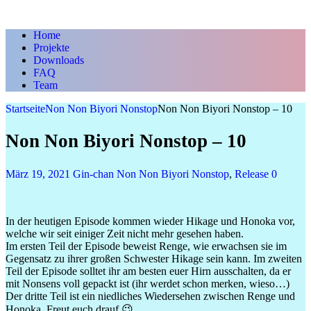
Home
Projekte
Downloads
FAQ
Team
Startseite
Non Non Biyori Nonstop
Non Non Biyori Nonstop – 10
Non Non Biyori Nonstop – 10
März 19, 2021
Gin-chan
Non Non Biyori Nonstop
,
Release
0
In der heutigen Episode kommen wieder Hikage und Honoka vor,
welche wir seit einiger Zeit nicht mehr gesehen haben.
Im ersten Teil der Episode beweist Renge, wie erwachsen sie im
Gegensatz zu ihrer großen Schwester Hikage sein kann. Im zweiten
Teil der Episode solltet ihr am besten euer Hirn ausschalten, da er
mit Nonsens voll gepackt ist (ihr werdet schon merken, wieso…)
Der dritte Teil ist ein niedliches Wiedersehen zwischen Renge und
Honoka. Freut euch drauf 😉